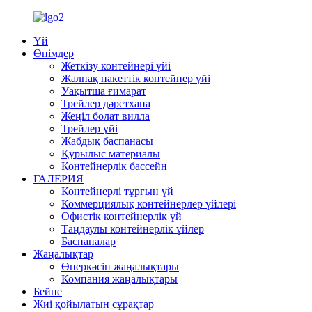
Үй
Өнімдер
Жеткізу контейнері үйі
Жалпақ пакеттік контейнер үйі
Уақытша ғимарат
Трейлер дәретхана
Жеңіл болат вилла
Трейлер үйі
Жабдық баспанасы
Құрылыс материалы
Контейнерлік бассейн
ГАЛЕРИЯ
Контейнерлі тұрғын үй
Коммерциялық контейнерлер үйлері
Офистік контейнерлік үй
Таңдаулы контейнерлік үйлер
Баспаналар
Жаңалықтар
Өнеркәсіп жаңалықтары
Компания жаңалықтары
Бейне
Жиі қойылатын сұрақтар