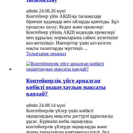
admin 24.08.26 күні
Контейнер үйін АҚШ-қа тасымалдау
бірнеше қадамдар мен ойларды қамтиды. Бұл
процеске шолу: Кеден және ережелер:
Контейнер үйінің АҚШ кедендік ережелері
мен құрылыс нормаларына сәйкес келетініне
көз жеткізіңіз. Импорттау үшін кез келген
нақты талаптарды зерттеңіз ...
Толығырақ оқыңыз
Контейнерлік үйге арналған
көбікті оқшаулаудың мақсаты
қандай?
admin 24.08.14 күні
Контейнерлік үйлер үшін көбікті
оқшаулаудың мақсаты дәстүрлі құрылысқа
ұқсас. Бүріккіш көбік оқшаулауы
контейнерлік үйлерде оқшаулауды және
ауаны тығыздауды қамтамасыз етеді, бұл