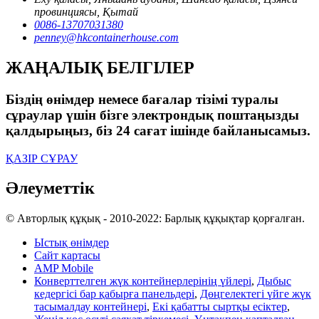
провинциясы, Қытай
0086-13707031380
penney@hkcontainerhouse.com
ЖАҢАЛЫҚ БЕЛГІЛЕР
Біздің өнімдер немесе бағалар тізімі туралы
сұраулар үшін бізге электрондық поштаңызды
қалдырыңыз, біз 24 сағат ішінде байланысамыз.
ҚАЗІР СҰРАУ
Әлеуметтік
© Авторлық құқық - 2010-2022: Барлық құқықтар қорғалған.
Ыстық өнімдер
Сайт картасы
AMP Mobile
Конверттелген жүк контейнерлерінің үйлері
,
Дыбыс
кедергісі бар қабырға панельдері
,
Дөңгелектегі үйге жүк
тасымалдау контейнері
,
Екі қабатты сыртқы есіктер
,