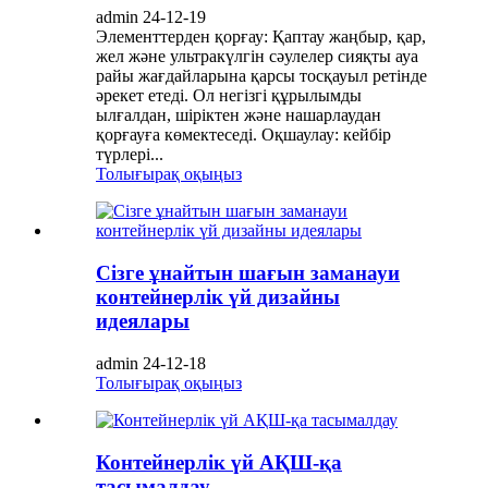
admin 24-12-19
Элементтерден қорғау: Қаптау жаңбыр, қар,
жел және ультракүлгін сәулелер сияқты ауа
райы жағдайларына қарсы тосқауыл ретінде
әрекет етеді. Ол негізгі құрылымды
ылғалдан, шіріктен және нашарлаудан
қорғауға көмектеседі. Оқшаулау: кейбір
түрлері...
Толығырақ оқыңыз
Сізге ұнайтын шағын заманауи
контейнерлік үй дизайны
идеялары
admin 24-12-18
Толығырақ оқыңыз
Контейнерлік үй АҚШ-қа
тасымалдау