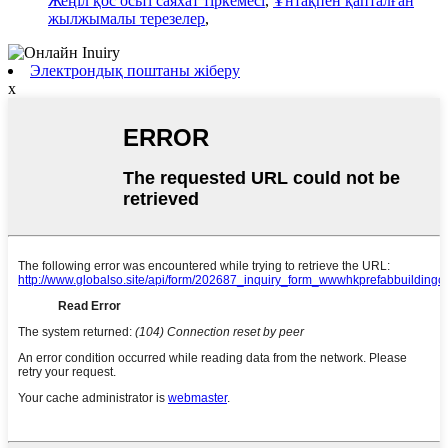
Жеңіл қос осьті саяхат тіркемесі
,
Ұнтақпен қапталған
жылжымалы терезелер
,
Электрондық поштаны жіберу
x