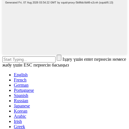
Іздеу үшін enter пернесін немесе
жабу үшін ESC пернесін басыңыз
English
French
German
Portuguese
Spanish
Russian
Japanese
Korean
Arabic
Irish
Greek