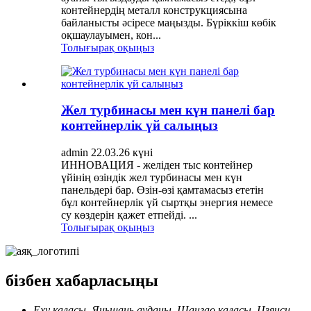
контейнердің металл конструкциясына
байланысты әсіресе маңызды. Бүріккіш көбік
оқшаулауымен, кон...
Толығырақ оқыңыз
Жел турбинасы мен күн панелі бар
контейнерлік үй салыңыз
admin 22.03.26 күні
ИННОВАЦИЯ - желіден тыс контейнер
үйінің өзіндік жел турбинасы мен күн
панельдері бар. Өзін-өзі қамтамасыз ететін
бұл контейнерлік үй сыртқы энергия немесе
су көздерін қажет етпейді. ...
Толығырақ оқыңыз
бізбен хабарласыңы
Еху қаласы, Яньшань ауданы, Шангао қаласы, Цзянси