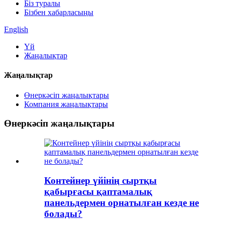
Біз туралы
Бізбен хабарласыңы
English
Үй
Жаңалықтар
Жаңалықтар
Өнеркәсіп жаңалықтары
Компания жаңалықтары
Өнеркәсіп жаңалықтары
Контейнер үйінің сыртқы
қабырғасы қаптамалық
панельдермен орнатылған кезде не
болады?