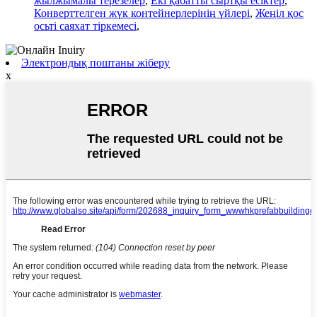
жылжымалы терезелер
,
Екі қабатты сыртқы есіктер
,
Конверттелген жүк контейнерлерінің үйлері
,
Жеңіл қос
осьті саяхат тіркемесі
,
Электрондық поштаны жіберу
x