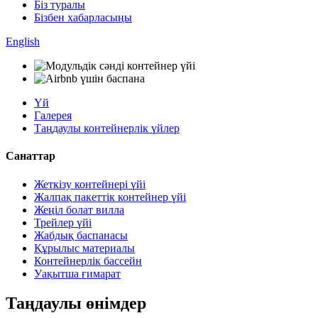
Біз туралы
Бізбен хабарласыңы
English
Үй
Галерея
Таңдаулы контейнерлік үйлер
Санаттар
Жеткізу контейнері үйі
Жалпақ пакеттік контейнер үйі
Жеңіл болат вилла
Трейлер үйі
Жабдық баспанасы
Құрылыс материалы
Контейнерлік бассейн
Уақытша ғимарат
Таңдаулы өнімдер