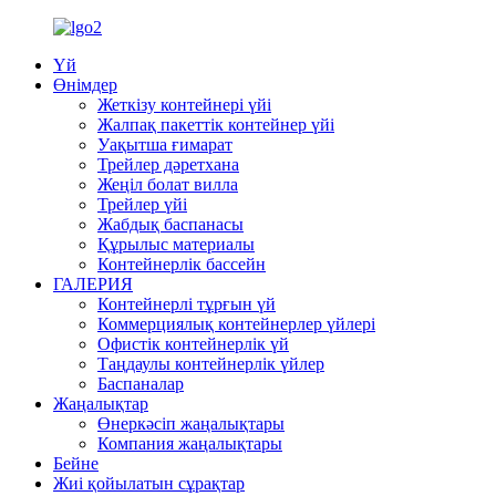
Үй
Өнімдер
Жеткізу контейнері үйі
Жалпақ пакеттік контейнер үйі
Уақытша ғимарат
Трейлер дәретхана
Жеңіл болат вилла
Трейлер үйі
Жабдық баспанасы
Құрылыс материалы
Контейнерлік бассейн
ГАЛЕРИЯ
Контейнерлі тұрғын үй
Коммерциялық контейнерлер үйлері
Офистік контейнерлік үй
Таңдаулы контейнерлік үйлер
Баспаналар
Жаңалықтар
Өнеркәсіп жаңалықтары
Компания жаңалықтары
Бейне
Жиі қойылатын сұрақтар