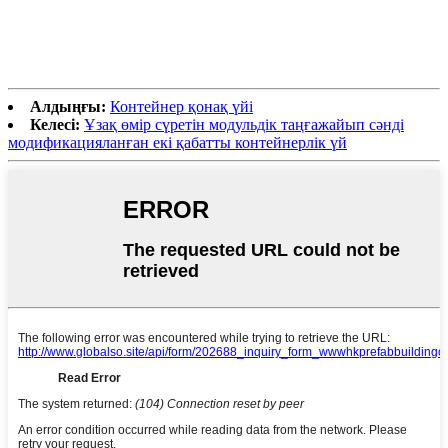
Алдыңғы:
Контейнер қонақ үйі
Келесі:
Ұзақ өмір сүретін модульдік таңғажайып сәнді
модификацияланған екі қабатты контейнерлік үй