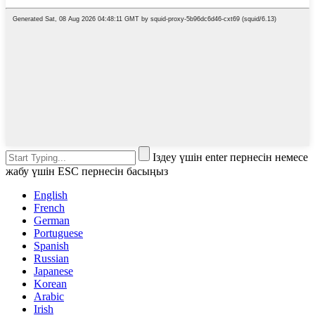
Іздеу үшін enter пернесін немесе
жабу үшін ESC пернесін басыңыз
English
French
German
Portuguese
Spanish
Russian
Japanese
Korean
Arabic
Irish