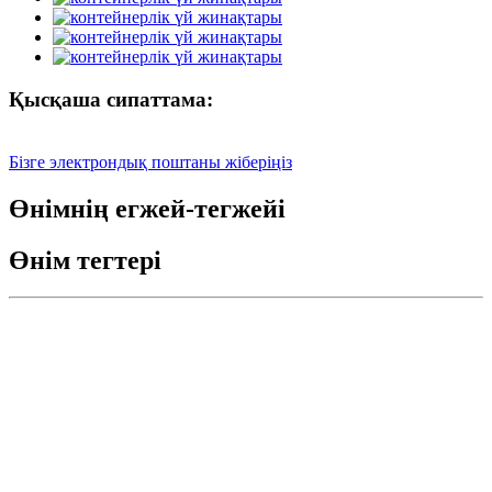
Қысқаша сипаттама:
Бізге электрондық поштаны жіберіңіз
Өнімнің егжей-тегжейі
Өнім тегтері