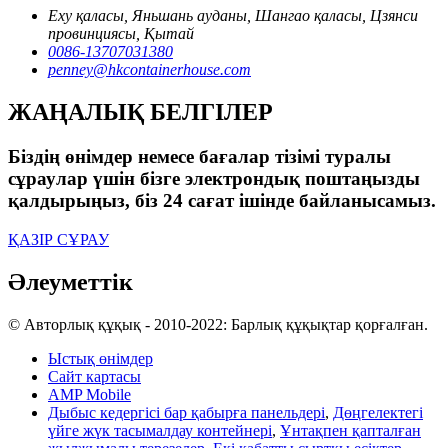
Еху қаласы, Яньшань ауданы, Шангао қаласы, Цзянси
провинциясы, Қытай
0086-13707031380
penney@hkcontainerhouse.com
ЖАҢАЛЫҚ БЕЛГІЛЕР
Біздің өнімдер немесе бағалар тізімі туралы
сұраулар үшін бізге электрондық поштаңызды
қалдырыңыз, біз 24 сағат ішінде байланысамыз.
ҚАЗІР СҰРАУ
Әлеуметтік
© Авторлық құқық - 2010-2022: Барлық құқықтар қорғалған.
Ыстық өнімдер
Сайт картасы
AMP Mobile
Дыбыс кедергісі бар қабырға панельдері
,
Дөңгелектегі
үйге жүк тасымалдау контейнері
,
Ұнтақпен қапталған