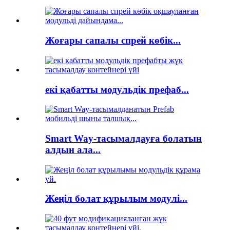
Жоғары сапалы спрей көбік...
екі қабатты модульдік префаб...
Smart Way-тасымалдауға болатын
алдын ала...
Жеңіл болат құрылым модулі...