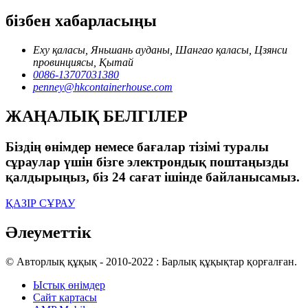
бізбен хабарласыңы
Еху қаласы, Яньшань ауданы, Шангао қаласы, Цзянси
провинциясы, Қытай
0086-13707031380
penney@hkcontainerhouse.com
ЖАҢАЛЫҚ БЕЛГІЛЕР
Біздің өнімдер немесе бағалар тізімі туралы
сұраулар үшін бізге электрондық поштаңызды
қалдырыңыз, біз 24 сағат ішінде байланысамыз.
ҚАЗІР СҰРАУ
Әлеуметтік
© Авторлық құқық - 2010-2022 : Барлық құқықтар қорғалған.
Ыстық өнімдер
Сайт картасы