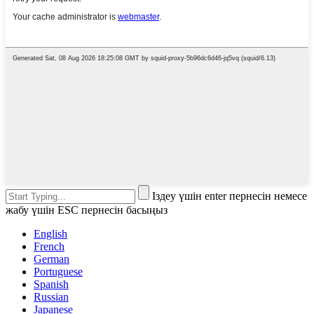
Іздеу үшін enter пернесін немесе
жабу үшін ESC пернесін басыңыз
English
French
German
Portuguese
Spanish
Russian
Japanese