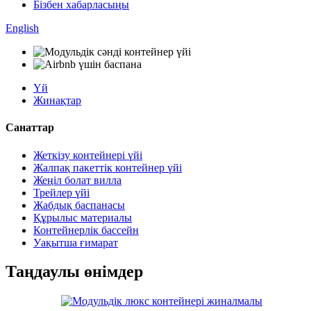
Бізбен хабарласыңы
English
Үй
Жинақтар
Санаттар
Жеткізу контейнері үйі
Жалпақ пакеттік контейнер үйі
Жеңіл болат вилла
Трейлер үйі
Жабдық баспанасы
Құрылыс материалы
Контейнерлік бассейн
Уақытша ғимарат
Таңдаулы өнімдер