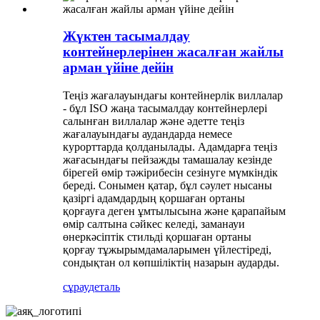
Жүктен тасымалдау
контейнерлерінен жасалған жайлы
арман үйіне дейін
Теңіз жағалауындағы контейнерлік виллалар
- бұл ISO жаңа тасымалдау контейнерлері
салынған виллалар және әдетте теңіз
жағалауындағы аудандарда немесе
курорттарда қолданылады. Адамдарға теңіз
жағасындағы пейзажды тамашалау кезінде
бірегей өмір тәжірибесін сезінуге мүмкіндік
береді. Сонымен қатар, бұл сәулет нысаны
қазіргі адамдардың қоршаған ортаны
қорғауға деген ұмтылысына және қарапайым
өмір салтына сәйкес келеді, заманауи
өнеркәсіптік стильді қоршаған ортаны
қорғау тұжырымдамаларымен үйлестіреді,
сондықтан ол көпшіліктің назарын аударды.
сұрау
деталь