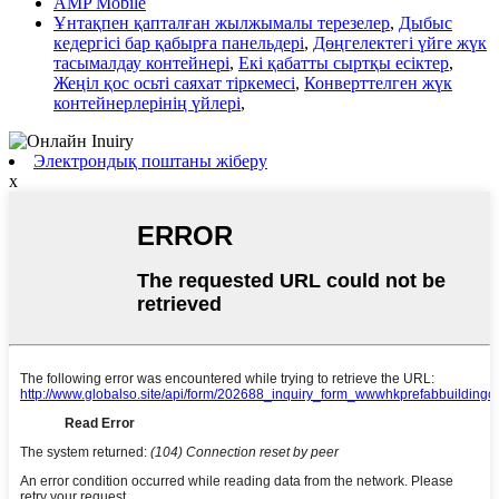
AMP Mobile
Ұнтақпен қапталған жылжымалы терезелер
,
Дыбыс
кедергісі бар қабырға панельдері
,
Дөңгелектегі үйге жүк
тасымалдау контейнері
,
Екі қабатты сыртқы есіктер
,
Жеңіл қос осьті саяхат тіркемесі
,
Конверттелген жүк
контейнерлерінің үйлері
,
Электрондық поштаны жіберу
x