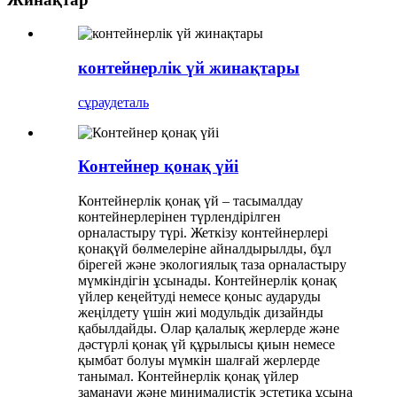
контейнерлік үй жинақтары
сұрау
деталь
Контейнер қонақ үйі
Контейнерлік қонақ үй – тасымалдау
контейнерлерінен түрлендірілген
орналастыру түрі. Жеткізу контейнерлері
қонақүй бөлмелеріне айналдырылды, бұл
бірегей және экологиялық таза орналастыру
мүмкіндігін ұсынады. Контейнерлік қонақ
үйлер кеңейтуді немесе қоныс аударуды
жеңілдету үшін жиі модульдік дизайнды
қабылдайды. Олар қалалық жерлерде және
дәстүрлі қонақ үй құрылысы қиын немесе
қымбат болуы мүмкін шалғай жерлерде
танымал. Контейнерлік қонақ үйлер
заманауи және минималистік эстетика ұсына