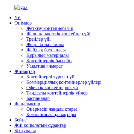
Үй
Өнімдер
Жеткізу контейнері үйі
Жалпақ пакеттік контейнер үйі
Трейлер үйі
Жеңіл болат вилла
Жабдық баспанасы
Құрылыс материалы
Контейнерлік бассейн
Уақытша ғимарат
Жинақтар
Контейнерлі тұрғын үй
Коммерциялық контейнерлер үйлері
Офистік контейнерлік үй
Таңдаулы контейнерлік үйлер
Баспаналар
Жаңалықтар
Өнеркәсіп жаңалықтары
Компания жаңалықтары
Бейне
Жиі қойылатын сұрақтар
Біз туралы