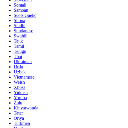
Somali
Samoan
Scots Gaelic
Shona
Sindhi
Sundanese
Swahili
Tajik
Tamil
Telugu
Thai
Ukrainian
Urdu
Uzbek
Vietnamese
Welsh
Xhosa
Yiddish
Yoruba
Zulu
Kinyarwanda
Tatar
Oriya
Turkmen