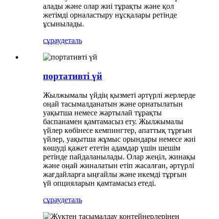
алады және олар жиі тұрақты және қол
жетімді орналастыру нұсқалары ретінде
ұсынылады.
сұрау
деталь
портативті үй
Жылжымалы үйдің қызметі әртүрлі жерлерде
оңай тасымалданатын және орнатылатын
уақытша немесе жартылай тұрақты
баспанамен қамтамасыз ету. Жылжымалы
үйлер көбінесе кемпингтер, апаттық тұрғын
үйлер, уақытша жұмыс орындары немесе жиі
көшуді қажет ететін адамдар үшін шешім
ретінде пайдаланылады. Олар жеңіл, жинақы
және оңай жиналатын етіп жасалған, әртүрлі
жағдайларға ыңғайлы және икемді тұрғын
үй опцияларын қамтамасыз етеді.
сұрау
деталь