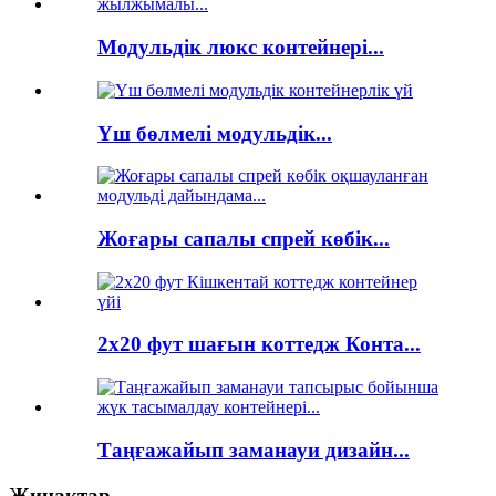
Модульдік люкс контейнері...
Үш бөлмелі модульдік...
Жоғары сапалы спрей көбік...
2x20 фут шағын коттедж Конта...
Таңғажайып заманауи дизайн...
Жинақтар